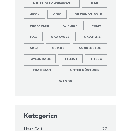
NEUES GLEICHGEWICHT
NIKE
NIKON
OGIO
OPTISHOT GOLF
PEAKPULSE
KLINGELN
PUMA
PXG
SKB CASES
SKECHERS
SKLZ
SRIXON
SONNENBERG
TAYLORMADE
TITLEIST
TITEL X
TRACKMAN
UNTER RÜSTUNG
WILSON
Kategorien
Über Golf
27