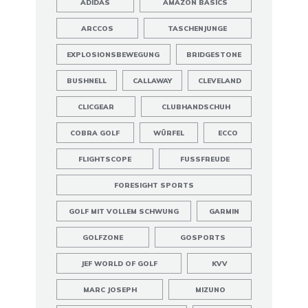
ADIDAS
AMAZON BASICS
ARCCOS
TASCHENJUNGE
EXPLOSIONSBEWEGUNG
BRIDGESTONE
BUSHNELL
CALLAWAY
CLEVELAND
CLICGEAR
CLUBHANDSCHUH
COBRA GOLF
WÜRFEL
ECCO
FLIGHTSCOPE
FUSSFREUDE
FORESIGHT SPORTS
GOLF MIT VOLLEM SCHWUNG
GARMIN
GOLFZONE
GOSPORTS
JEF WORLD OF GOLF
KVV
MARC JOSEPH
MIZUNO