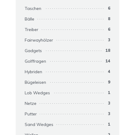
Taschen
6
Bälle
8
Treiber
6
Fairwayhölzer
3
Gadgets
18
Golffragen
14
Hybriden
4
Bügeleisen
9
Lob Wedges
1
Netze
3
Putter
3
Sand Wedges
1
2