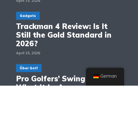
April 15, 2026
Gadgets
Trackman 4 Review: Is It
Still the Gold Standard in
2026?
April 15, 2026
Über Golf
German
Pro Golfers’ Swing Speed:
What It Is, Averages, and
Why It Matters
April 14, 2026
Wellen
Golf Shaft Weight Chart: