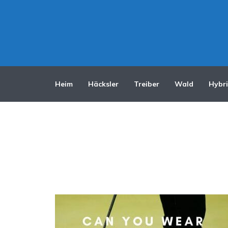
Heim
Häcksler
Treiber
Wald
Hybr