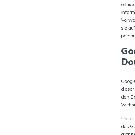
erläut
Inform
Verwen
sie au
perso
Go
Do
Google
diese
den Be
Websi
Um die
des G
aufruf