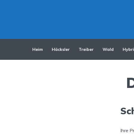
Heim
Häcksler
Treiber
Wald
Hybr
D
Sc
Ihre P