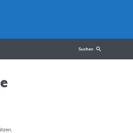
Suchen
ie
ützen,