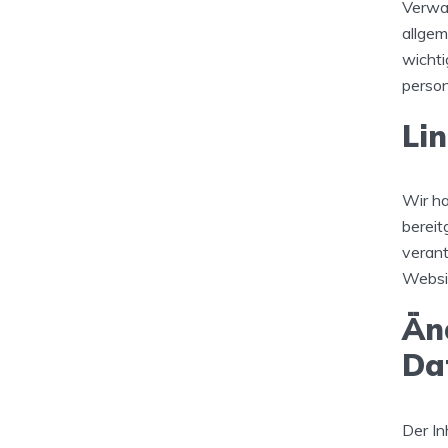
Verwa
allgem
wichti
perso
Li
Wir ha
bereit
verant
Websi
Än
Da
Der In