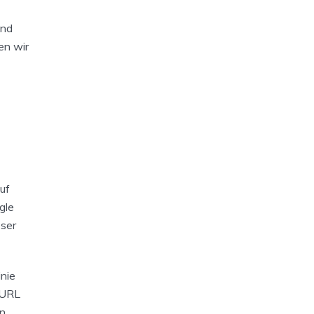
und
en wir
uf
gle
eser
nie
 URL
on