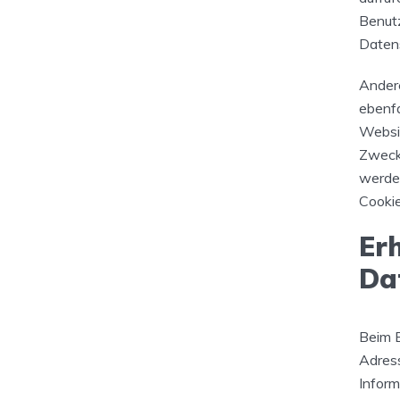
Benut
Datens
Ander
ebenfa
Websi
Zwecke
werden
Cookie
Er
Da
Beim B
Adress
Inform