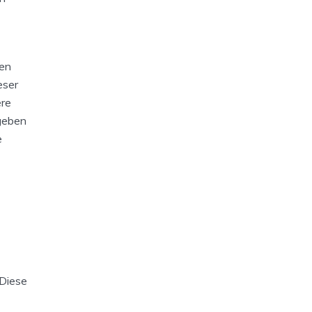
nen
eser
ere
egeben
e
 Diese