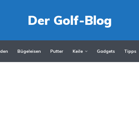
Der Golf-Blog
iden
Bügeleisen
Putter
Keile
Gadgets
Tipps