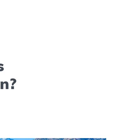
s
en?