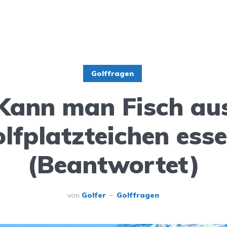
Golffragen
Kann man Fisch au
lfplatzteichen ess
(Beantwortet)
von
Golfer
Golffragen