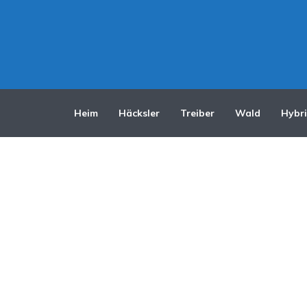
Heim
Häcksler
Treiber
Wald
Hybr