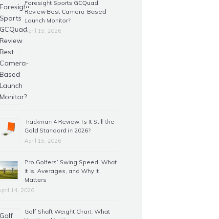
Foresight Sports GCQuad
Review Best Camera-Based
Launch Monitor?
April 15, 2026
Trackman 4 Review: Is It Still the
Gold Standard in 2026?
April 15, 2026
Pro Golfers’ Swing Speed: What
It Is, Averages, and Why It
Matters
April 14, 2026
Golf Shaft Weight Chart: What