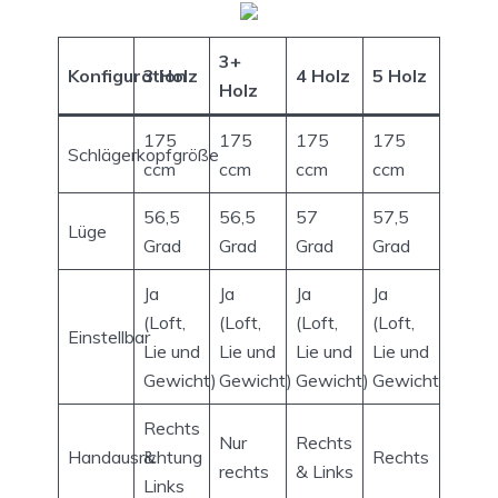
3+
Konfiguration
3 Holz
4 Holz
5 Holz
Holz
175
175
175
175
Schlägerkopfgröße
ccm
ccm
ccm
ccm
56,5
56,5
57
57,5
Lüge
Grad
Grad
Grad
Grad
Ja
Ja
Ja
Ja
(Loft,
(Loft,
(Loft,
(Loft,
Einstellbar
Lie und
Lie und
Lie und
Lie und
Gewicht)
Gewicht)
Gewicht)
Gewicht)
Rechts
Nur
Rechts
Handausrichtung
&
Rechts
rechts
& Links
Links