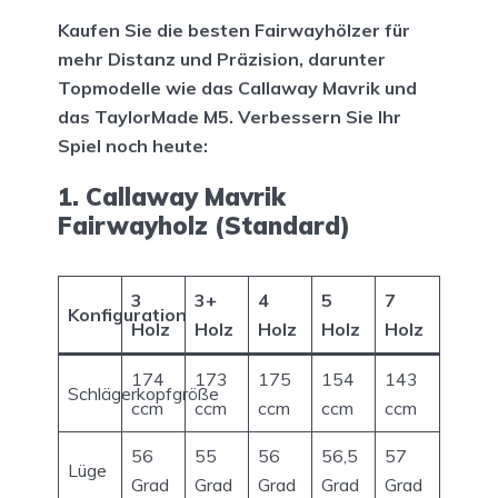
Kaufen Sie die besten Fairwayhölzer für
mehr Distanz und Präzision, darunter
Topmodelle wie das Callaway Mavrik und
das TaylorMade M5. Verbessern Sie Ihr
Spiel noch heute:
1. Callaway Mavrik
Fairwayholz (Standard)
3
3+
4
5
7
Konfiguration
Holz
Holz
Holz
Holz
Holz
174
173
175
154
143
Schlägerkopfgröße
ccm
ccm
ccm
ccm
ccm
56
55
56
56,5
57
Lüge
Grad
Grad
Grad
Grad
Grad