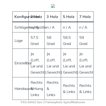
Konfiguration
2 Holz
3 Holz
5 Holz
7 Holz
Schlägerkopfgröße
n / A
n / A
n / A
n / A
57,5
58
58,5
59
Lüge
Grad
Grad
Grad
Grad
Ja
Ja
Ja
Ja
(Loft,
(Loft,
(Loft,
(Loft,
Einstellbar
Lie und
Lie und
Lie und
Lie und
Gewicht)
Gewicht)
Gewicht)
Gewicht)
Rechts
Rechts
Rechts
Rechts
Handausrichtung
&
&
& Links
& Links
Links
Links
PXG 0341X Gen 2 Fairwayholz-Spezifikationen