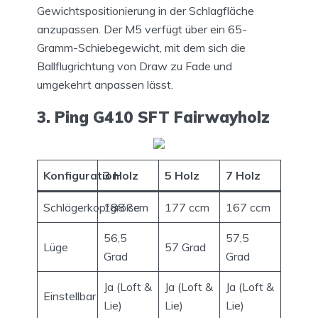
Gewichtspositionierung in der Schlagfläche
anzupassen. Der M5 verfügt über ein 65-
Gramm-Schiebegewicht, mit dem sich die
Ballflugrichtung von Draw zu Fade und
umgekehrt anpassen lässt.
3. Ping G410 SFT Fairwayholz
Konfiguration
3 Holz
5 Holz
7 Holz
Schlägerkopfgröße
188 ccm
177 ccm
167 ccm
56,5
57,5
Lüge
57 Grad
Grad
Grad
Ja (Loft &
Ja (Loft &
Ja (Loft &
Einstellbar
Lie)
Lie)
Lie)