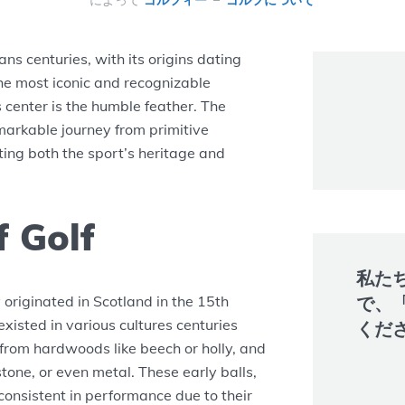
によって
ゴルフィー
ゴルフについて
ans centuries, with its origins dating
the most iconic and recognizable
s center is the humble feather. The
emarkable journey from primitive
ting both the sport’s heritage and
f Golf
私た
originated in Scotland in the 15th
で、
xisted in various cultures centuries
くだ
 from hardwoods like beech or holly, and
tone, or even metal. These early balls,
nconsistent in performance due to their