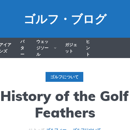
ゴルフ・ブログ
パ
ウェッ
ヒ
アイア
ガジェ
タ
ジソー
ン
ンズ
ット
ー
ル
ト
ゴルフについて
History of the Golf
Feathers