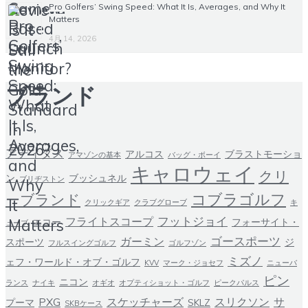
Pro Golfers’ Swing Speed: What It Is, Averages, and Why It
Matters
4月 14, 2026
ブランド
アディダス
アルコス
ブラストモーショ
アマゾンの基本
バッグ・ボーイ
キャロウェイ
クリ
ン
ブッシュネル
ブリヂストン
コブラゴルフ
ーブランド
クリックギア
クラブグローブ
キ
フットジョイ
フライトスコープ
エコー
フォーサイト・
ューブ
ゴースポーツ
ガーミン
スポーツ
ジ
フルスイングゴルフ
ゴルフゾン
ミズノ
ェフ・ワールド・オブ・ゴルフ
KVV
マーク・ジョセフ
ニューバ
ピン
ニコン
ランス
ナイキ
オギオ
オプティショット・ゴルフ
ピークパルス
PXG
スケッチャーズ
スリクソン
サ
プーマ
SKLZ
SKBケース