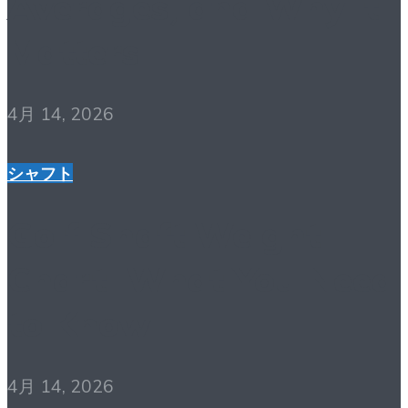
Averages, and Why It
Matters
4月 14, 2026
シャフト
Golf Shaft Weight
Chart: What You Need
to Know
4月 14, 2026