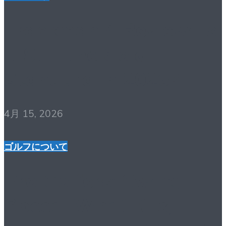
Trackman 4 Review: Is
It Still the Gold
Standard in 2026?
4月 15, 2026
ゴルフについて
Pro Golfers’ Swing
Speed: What It Is,