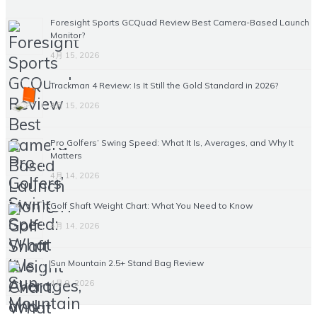
Foresight Sports GCQuad Review Best Camera-Based Launch
Monitor?
4月 15, 2026
Trackman 4 Review: Is It Still the Gold Standard in 2026?
4月 15, 2026
Pro Golfers’ Swing Speed: What It Is, Averages, and Why It
Matters
4月 14, 2026
Golf Shaft Weight Chart: What You Need to Know
4月 14, 2026
Sun Mountain 2.5+ Stand Bag Review
4月 9, 2026