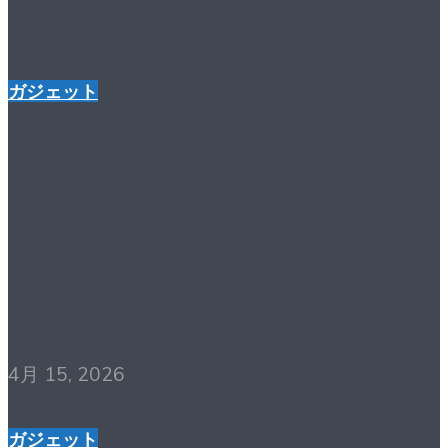
ガジェット
Foresight Sports
GCQuad Review Best
Camera-Based Launch
Monitor?
4月 15, 2026
ガジェット