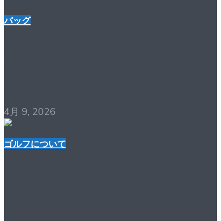
バッグ
Sun Mountain 2.5+
Stand Bag Review
4月 9, 2026
ゴルフについて
How to Draw a Golf
Ball: A Step-by-Step