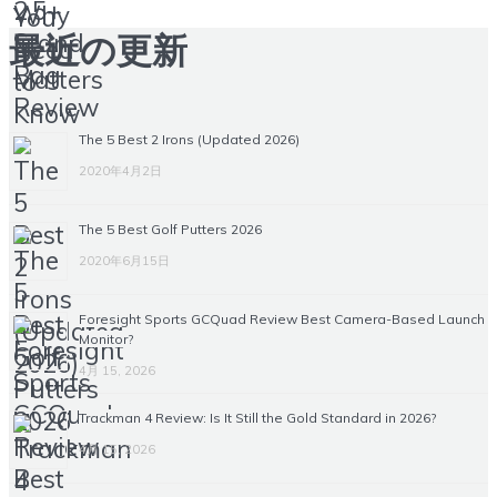
最近の更新
The 5 Best 2 Irons (Updated 2026)
2020年4月2日
The 5 Best Golf Putters 2026
2020年6月15日
Foresight Sports GCQuad Review Best Camera-Based Launch
Monitor?
4月 15, 2026
Trackman 4 Review: Is It Still the Gold Standard in 2026?
4月 15, 2026