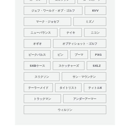
ジェフ・ワールド・オブ・ゴルフ
KVV
マーク・ジョセフ
ミズノ
ニューバランス
ナイキ
ニコン
オギオ
オプティショット・ゴルフ
ピークパルス
ピン
プーマ
PXG
SKBケース
スケッチャーズ
SKLZ
スリクソン
サン・マウンテン
テーラーメイド
タイトリスト
ティトルX
トラックマン
アンダーアーマー
ウィルソン