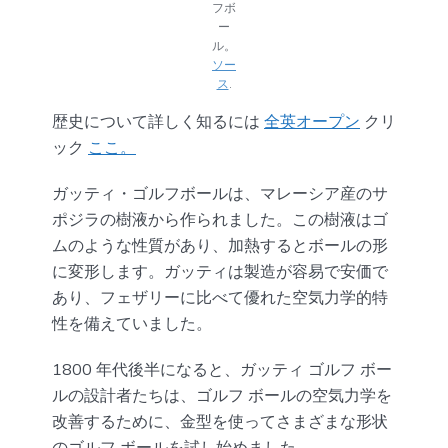
フボ
ー
ル。
ソー
ス
.
歴史について詳しく知るには
全英オープン
クリ
ック
ここ。
ガッティ・ゴルフボールは、マレーシア産のサ
ポジラの樹液から作られました。この樹液はゴ
ムのような性質があり、加熱するとボールの形
に変形します。ガッティは製造が容易で安価で
あり、フェザリーに比べて優れた空気力学的特
性を備えていました。
1800 年代後半になると、ガッティ ゴルフ ボー
ルの設計者たちは、ゴルフ ボールの空気力学を
改善するために、金型を使ってさまざまな形状
のゴルフ ボールを試し始めました。