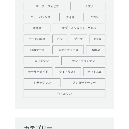
マーク・ジョセフ
ミズノ
ニューバランス
ナイキ
ニコン
オギオ
オプティショット・ゴルフ
ピークパルス
ピン
プーマ
PXG
SKBケース
スケッチャーズ
SKLZ
スリクソン
サン・マウンテン
テーラーメイド
タイトリスト
ティトルX
トラックマン
アンダーアーマー
ウィルソン
カテゴリー