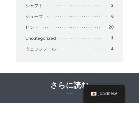
シャフト
2
シューズ
6
ヒント
20
Uncategorized
1
ウェッジソール
4
さらに読む
Japanese
ガジェット
Foresight Sports GCQuad
Review Best Camera-Based
Launch Monitor?