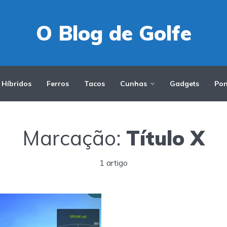
O Blog de Golfe
Híbridos
Ferros
Tacos
Cunhas
Gadgets
Pon
Marcação:
Título X
1 artigo