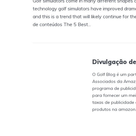
Golf simulators come in many different shapes 
technology golf simulators have improved drama
and this is a trend that will likely continue for 
de conteúdos The 5 Best...
Divulgação de
O Golf Blog é um par
Associados da Amazo
programa de publicid
para fornecer um me
taxas de publicidade
produtos na amazon