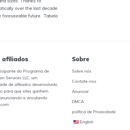
and sizes. Thanks to
tically over the last decade
the foreseeable future. Tabela
 afiliados
Sobre
ticipante do Programa de
Sobre nós
n Services LLC, um
Contate-nos
ade de afiliados desenvolvido
io para que sites ganhem
Anunciar
 anunciando e vinculando
DMCA
.com.
política de Privacidade
English