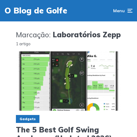
O Blog de Golfe
Menu
Marcação:
Laboratórios Zepp
1 artigo
Gadgets
The 5 Best Golf Swing