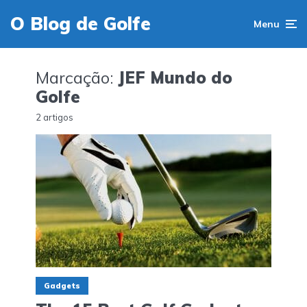
O Blog de Golfe
Menu
Marcação:
JEF Mundo do
Golfe
2 artigos
Gadgets