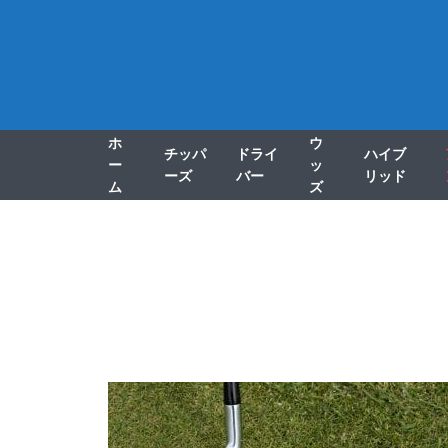
ホ
ウ
チッパ
ドライ
ハイブ
ー
ッ
ーズ
バー
リッド
ム
ズ