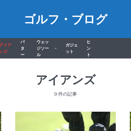
ゴルフ・ブログ
パ
ウェッ
ヒ
アイア
ガジェ
タ
ジソー
ン
ンズ
ット
ー
ル
ト
アイアンズ
9 件の記事